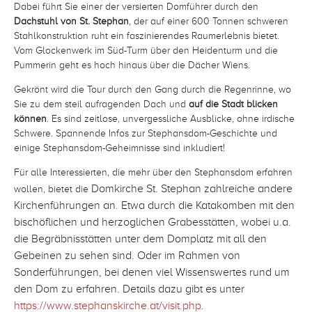
Dabei führt Sie
einer der versierten Domführer durch den
Dachstuhl von St. Stephan
, der auf einer 600 Tonnen schweren
Stahlkonstruktion ruht ein faszinierendes Raumerlebnis bietet.
Vom Glockenwerk im Süd-Turm über den Heidenturm und die
Pummerin geht es hoch hinaus über die Dächer Wiens.
Gekrönt wird die Tour durch den Gang durch die Regenrinne, wo
Sie zu dem steil aufragenden Dach und
auf die Stadt blicken
können
. Es sind zeitlose, unvergessliche Ausblicke, ohne irdische
Schwere. Spannende Infos zur Stephansdom-Geschichte und
einige Stephansdom-Geheimnisse sind inkludiert!
Für alle Interessierten, die mehr über den Stephansdom erfahren
Domkirche St. Stephan zahlreiche andere
wollen, bietet die
Kirchenführungen an. Etwa durch die Katakomben mit den
bischöflichen und herzoglichen Grabesstätten, wobei u.a.
die Begräbnisstätten unter dem Domplatz mit all den
Gebeinen zu sehen sind. Oder im Rahmen von
Sonderführungen, bei denen viel Wissenswertes rund um
den Dom zu erfahren. Details dazu gibt es unter
https://www.stephanskirche.at/visit.php
.