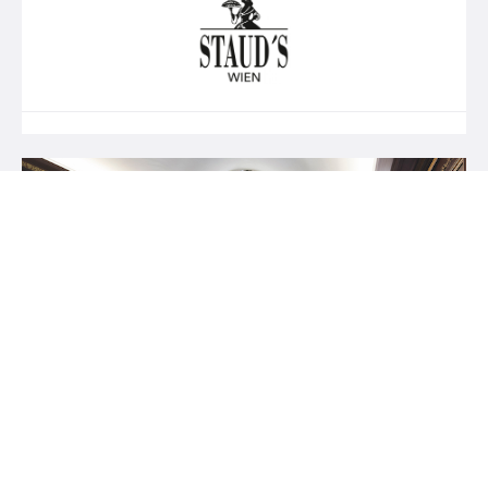
© A. E. Köchert