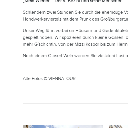
„Mein Wieden“: Der 4. Bezirk und seine Menschen
Schlendern zwei Stunden Sie durch die ehemalige Vors
Handwerkerviertels mit dem Prunk des Großbürgertum
Unser Weg führt vorbei an Häusern und Gedenktafeln
gespielt haben. Wir spazieren durch kleine Gassen, 
mehr G´schichtln, von der Mizzi Kaspar bis zum Herrn 
Nach einem Glaserl Wein werden Sie vielleicht Lust
Alle Fotos © VIENNATOUR