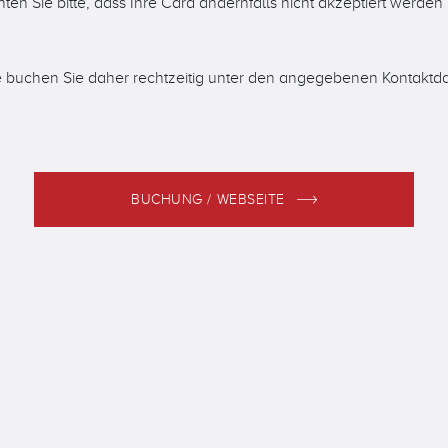
ten Sie bitte, dass Ihre Card andernfalls nicht akzeptiert werden
te buchen Sie daher rechtzeitig unter den angegebenen Kontaktda
BUCHUNG / WEBSEITE