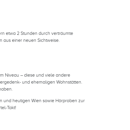
dern etwa 2 Stunden durch verträumte
n aus einer neuen Sichtweise.
em Niveau – diese und viele andere
ikergedenk- und ehemaligen Wohnstätten.
haben.
en und heutigen Wien sowie Hörproben zur
el-Takt!