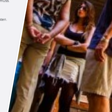
 muss.
ten.