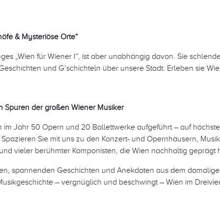
höfe & Mysteriöse Orte“
ges „Wien für Wiener I“, ist aber unabhängig davon. Sie schlen
Geschichten und G‘schichteln über unsere Stadt. Erleben sie Wie
n Spuren der großen Wiener Musiker
n im Jahr 50 Opern und 20 Ballettwerke aufgeführt – auf höchst
. Spazieren Sie mit uns zu den Konzert- und Opernhäusern, Mus
nd vieler berühmter Komponisten, die Wien nachhaltig geprägt 
akten, spannenden Geschichten und Anekdoten aus dem damalig
Musikgeschichte – vergnüglich und beschwingt – Wien im Dreiviert