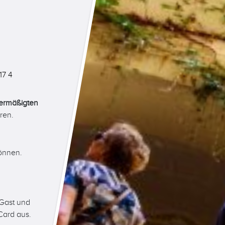
17 4
ermäßigten
ren.
können.
 Gast und
Card aus.