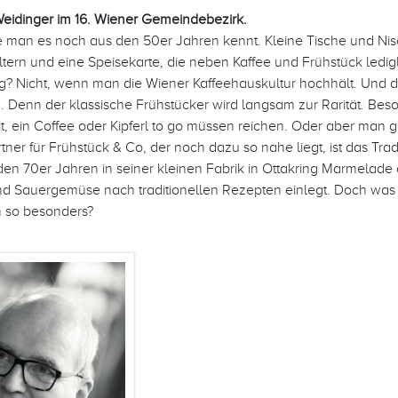
eidinger im 16. Wiener Gemeindebezirk.
e man es noch aus den 50er Jahren kennt. Kleine Tische und Nis
ltern und eine Speisekarte, die neben Kaffee und Frühstück ledig
ig? Nicht, wenn man die Wiener Kaffeehauskultur hochhält. Und die
. Denn der klassische Frühstücker wird langsam zur Rarität. Bes
t, ein Coffee oder Kipferl to go müssen reichen. Oder aber man g
rtner für Frühstück & Co, der noch dazu so nahe liegt, ist das Tr
den 70er Jahren in seiner kleinen Fabrik in Ottakring Marmelade
nd Sauergemüse nach traditionellen Rezepten einlegt. Doch wa
h so besonders?