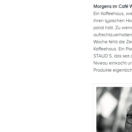
Morgens im Café W
Ein Kaffeehaus, wi
ihren typischen Ha
parat hält. Zu wen
aufrechtzuerhalten
Woche fehlt die Zei
Kaffeehaus. Ein Pa
STAUD’S, das seit 
Niveau einkocht u
Produkte eigentlic