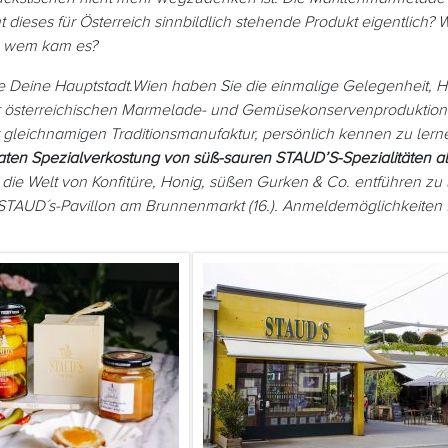
ieses für Österreich sinnbildlich stehende Produkt eigentlich? 
n wem kam es?
e Deine Hauptstadt.Wien haben Sie die einmalige Gelegenheit, H
 österreichischen Marmelade- und Gemüsekonservenproduktion
 gleichnamigen Traditionsmanufaktur, persönlich kennen zu lern
aten Spezialverkostung von süß-sauren STAUD’S-Spezialitäten al
 die Welt von Konfitüre, Honig, süßen Gurken & Co. entführen zu
STAUD´s-Pavillon am Brunnenmarkt (16.). Anmeldemöglichkeiten 