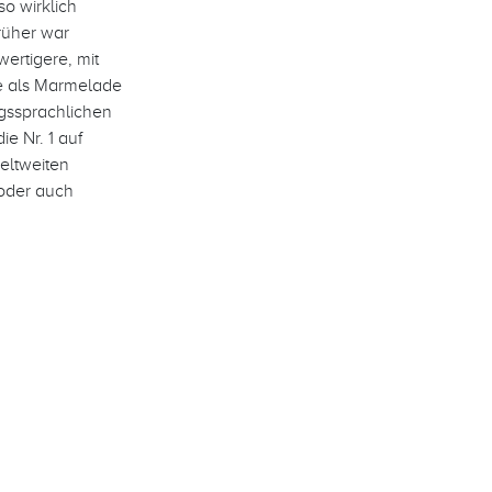
o wirklich
Früher war
ertigere, mit
te als Marmelade
gssprachlichen
e Nr. 1 auf
eltweiten
oder auch