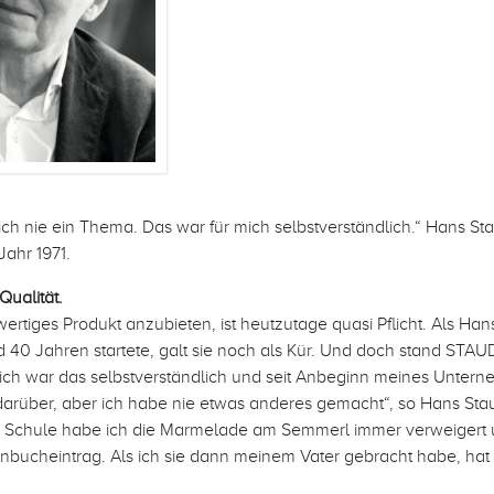
mich nie ein Thema. Das war für mich selbstverständlich.“ Hans St
ahr 1971.
Qualität.
wertiges Produkt anzubieten, ist heutzutage quasi Pflicht. Als Han
d 40 Jahren startete, galt sie noch als Kür. Und doch stand STA
 mich war das selbstverständlich und seit Anbeginn meines Unter
r darüber, aber ich habe nie etwas anderes gemacht“, so Hans Stau
der Schule habe ich die Marmelade am Semmerl immer verweigert
nbucheintrag. Als ich sie dann meinem Vater gebracht habe, hat 