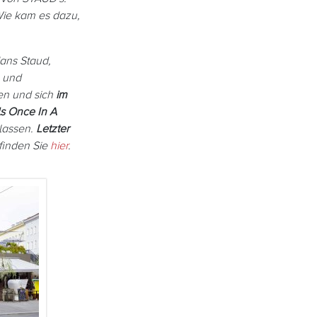
Wie kam es dazu,
ans Staud,
 und
en und sich
im
s Once In A
 lassen.
Letzter
finden Sie
hier
.