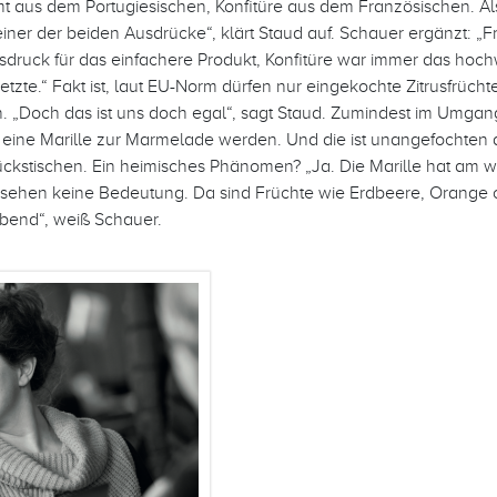
aus dem Portugiesischen, Konfitüre aus dem Französischen. Als
keiner der beiden Ausdrücke“, klärt Staud auf. Schauer ergänzt: „
ruck für das einfachere Produkt, Konfitüre war immer das hochw
etzte.“ Fakt ist, laut EU-Norm dürfen nur eingekochte Zitrusfrüch
. „Doch das ist uns doch egal“, sagt Staud. Zumindest im Umgan
 eine Marille zur Marmelade werden. Und die ist unangefochten di
ückstischen. Ein heimisches Phänomen? „Ja. Die Marille hat am w
esehen keine Bedeutung. Da sind Früchte wie Erdbeere, Orange 
end“, weiß Schauer.