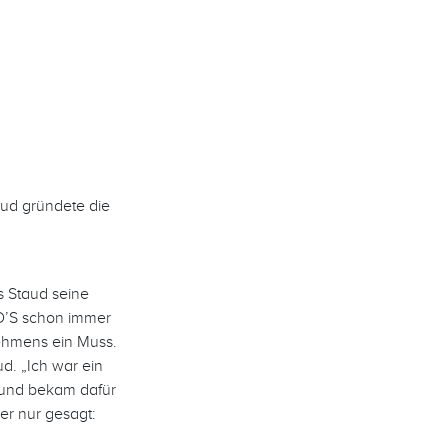
aud gründete die
s Staud seine
UD’S schon immer
nehmens ein Muss.
d. „Ich war ein
 und bekam dafür
er nur gesagt: