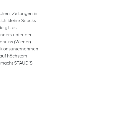
chen, Zeitungen in
lich kleine Snacks
 gilt es
onders unter der
eht ins (Wiener)
aditionsunternehmen
 auf höchstem
s macht STAUD’S