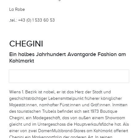
La Robe
,tel.: +43 (0) 1 533 60 53
CHEGINI
Ein halbes Jahrhundert Avantgarde Fashion am
Kohlmarkt
Wiens 1. Bezirk ist nobel, er ist das Herz der Stadt und
geschichtsträchtiger Lebensmittelpunkt früherer königlicher
Majestät:innen, namhafter Fürst:innen und Gräf:innen. Inmitten
des touristischen Trubels befindet sich seit 1973 Boutique
Chegini, ein Modegeschäft, das von außen einem Showroom
gleicht und im Untergeschoss die Hauptverkaufsfläche hat. Als
einer von zwei DamenMultibrand-Stores am Kohlmarkt offeriert
Chegini ein Markenportfolio der anderen Art. In seinen