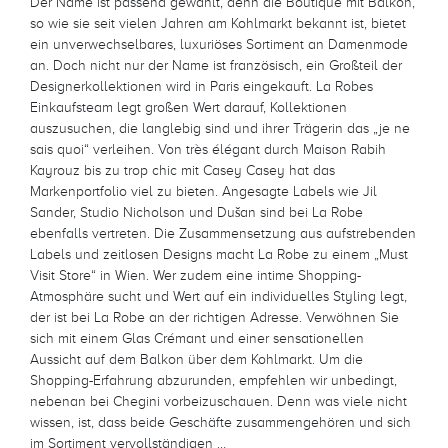
Der Name ist passend gewählt, denn die Boutique mit Balkon,
so wie sie seit vielen Jahren am Kohlmarkt bekannt ist, bietet
ein unverwechselbares, luxuriöses Sortiment an Damenmode
an. Doch nicht nur der Name ist französisch, ein Großteil der
Designerkollektionen wird in Paris eingekauft. La Robes
Einkaufsteam legt großen Wert darauf, Kollektionen
auszusuchen, die langlebig sind und ihrer Trägerin das „je ne
sais quoi“ verleihen. Von très élégant durch Maison Rabih
Kayrouz bis zu trop chic mit Casey Casey hat das
Markenportfolio viel zu bieten. Angesagte Labels wie Jil
Sander, Studio Nicholson und Dušan sind bei La Robe
ebenfalls vertreten. Die Zusammensetzung aus aufstrebenden
Labels und zeitlosen Designs macht La Robe zu einem „Must
Visit Store“ in Wien. Wer zudem eine intime Shopping-
Atmosphäre sucht und Wert auf ein individuelles Styling legt,
der ist bei La Robe an der richtigen Adresse. Verwöhnen Sie
sich mit einem Glas Crémant und einer sensationellen
Aussicht auf dem Balkon über dem Kohlmarkt. Um die
Shopping-Erfahrung abzurunden, empfehlen wir unbedingt,
nebenan bei Chegini vorbeizuschauen. Denn was viele nicht
wissen, ist, dass beide Geschäfte zusammengehören und sich
im Sortiment vervollständigen …